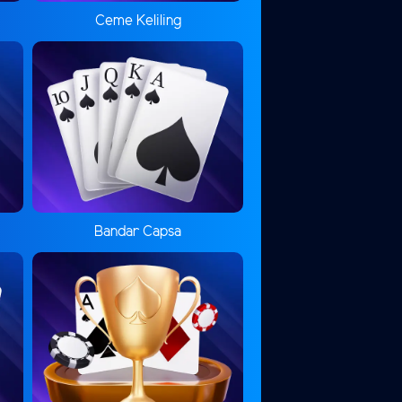
Ceme Keliling
Bandar Capsa