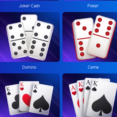
Joker Cash
Poker
Domino
Ceme