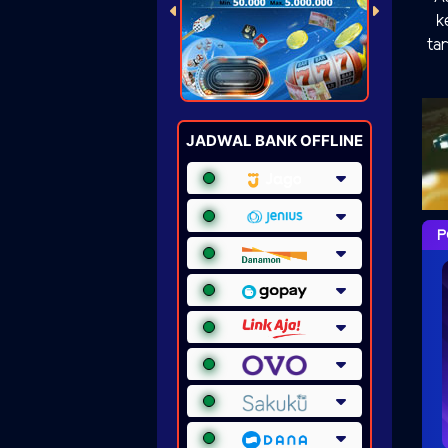
k
ta
JADWAL BANK OFFLINE
P