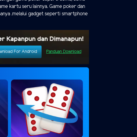
game kartu seru lainnya. Game poker dan
hanya .melalui gadget seperti smartphone
nload For Android
Panduan Download